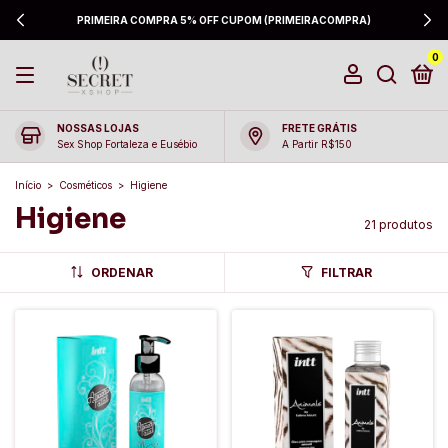
PRIMEIRA COMPRA 5% OFF CUPOM (PRIMEIRACOMPRA)
0
NOSSAS LOJAS
FRETE GRÁTIS
Sex Shop Fortaleza e Eusébio
A Partir R$150
Início
>
Cosméticos
>
Higiene
Higiene
21 produtos
ORDENAR
FILTRAR