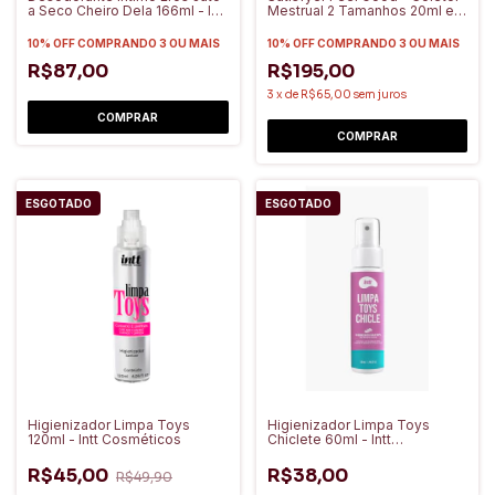
a Seco Cheiro Dela 166ml - Intt
Mestrual 2 Tamanhos 20ml e
Cosméticos
15ml - Satisfyer
10% OFF
COMPRANDO 3 OU MAIS
10% OFF
COMPRANDO 3 OU MAIS
R$87,00
R$195,00
3
x
de
R$65,00
sem juros
ESGOTADO
ESGOTADO
Higienizador Limpa Toys
Higienizador Limpa Toys
120ml - Intt Cosméticos
Chiclete 60ml - Intt
Cosméticos
R$45,00
R$38,00
R$49,90